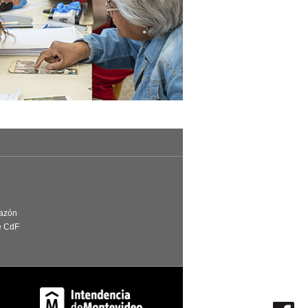
Razón
e CdF