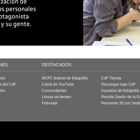
NES
DESTACADOS
nes
MUFF, festival de fotografía
CdF Tienda
as del CdF
Canal de YouTube
Descargar logo CdF
ión
Convocatorias
Escuelas de fotografía
Líneas de tiempo
Revista Sueño de la 
Fotoviaje
Recorrido 3D por Sed
a