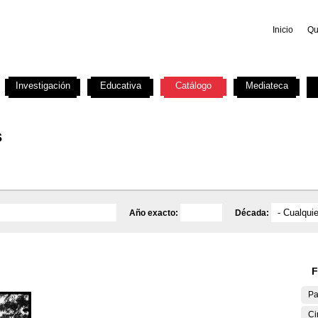
Inicio
Qu
Investigación
Educativa
Catálogo
Mediateca
s
Año exacto:
Década:
F
Pa
Ci