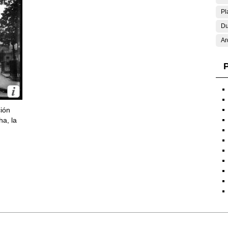
Pl
Du
Ar
P
ción
ha, la