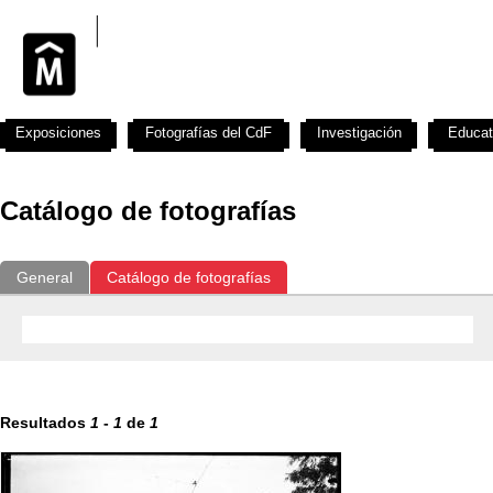
Exposiciones
Fotografías del CdF
Investigación
Educat
Catálogo de fotografías
General
Catálogo de fotografías
Resultados
1
-
1
de
1