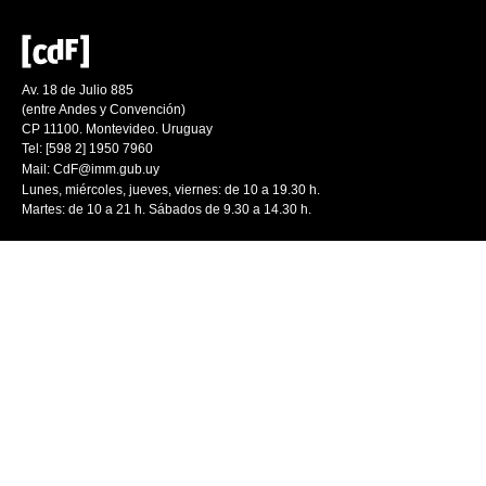
Av. 18 de Julio 885
(entre Andes y Convención)
CP 11100. Montevideo. Uruguay
Tel: [598 2] 1950 7960
Mail:
CdF@imm.gub.uy
Lunes, miércoles, jueves, viernes: de 10 a 19.30 h.
Martes: de 10 a 21 h. Sábados de 9.30 a 14.30 h.