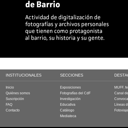
INSTITUCIONALES
SECCIONES
DESTA
Inicio
Exposiciones
MUFF, fes
Quiénes somos
Fotografías del CdF
Canal d
Suscripción
Investigación
Convoca
FAQ
Educativa
Líneas d
Contacto
Catálogo
Fotoviaj
Mediateca