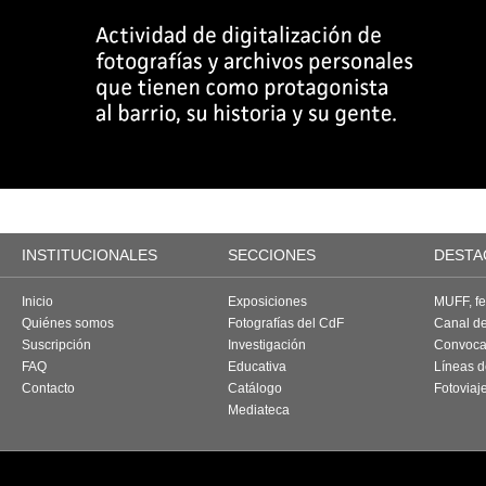
INSTITUCIONALES
SECCIONES
DESTA
Inicio
Exposiciones
MUFF, fes
Quiénes somos
Fotografías del CdF
Canal d
Suscripción
Investigación
Convoca
FAQ
Educativa
Líneas d
Contacto
Catálogo
Fotoviaj
Mediateca