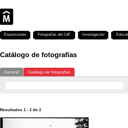
Exposiciones
Fotografías del CdF
Investigación
Educat
Catálogo de fotografías
General
Catálogo de fotografías
Resultados
1
-
1
de
1