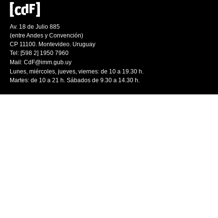
Av. 18 de Julio 885
(entre Andes y Convención)
CP 11100. Montevideo. Uruguay
Tel: [598 2] 1950 7960
Mail:
CdF@imm.gub.uy
Lunes, miércoles, jueves, viernes: de 10 a 19.30 h.
Martes: de 10 a 21 h. Sábados de 9.30 a 14.30 h.