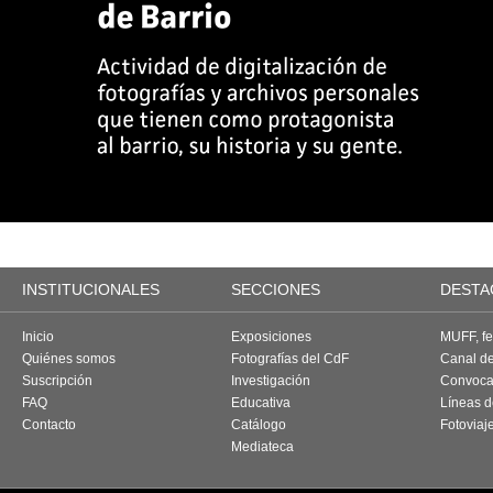
INSTITUCIONALES
SECCIONES
DESTA
Inicio
Exposiciones
MUFF, fes
Quiénes somos
Fotografías del CdF
Canal d
Suscripción
Investigación
Convoca
FAQ
Educativa
Líneas d
Contacto
Catálogo
Fotoviaj
Mediateca