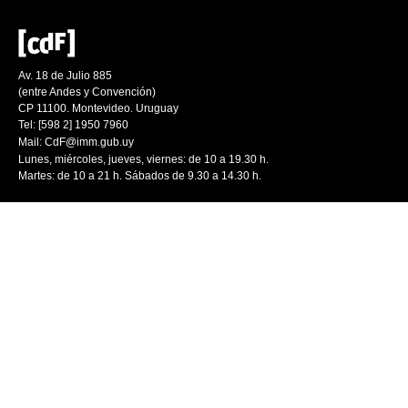
Av. 18 de Julio 885
(entre Andes y Convención)
CP 11100. Montevideo. Uruguay
Tel: [598 2] 1950 7960
Mail:
CdF@imm.gub.uy
Lunes, miércoles, jueves, viernes: de 10 a 19.30 h.
Martes: de 10 a 21 h. Sábados de 9.30 a 14.30 h.