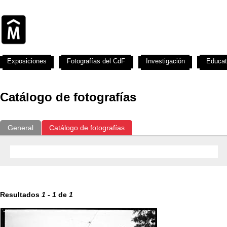
Exposiciones
Fotografías del CdF
Investigación
Educat
Catálogo de fotografías
General
Catálogo de fotografías
Resultados
1
-
1
de
1