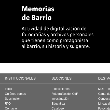
INSTITUCIONALES
SECCIONES
DESTA
Inicio
Exposiciones
MUFF, fes
Quiénes somos
Fotografías del CdF
Canal d
Suscripción
Investigación
Convoca
FAQ
Educativa
Líneas d
Contacto
Catálogo
Fotoviaj