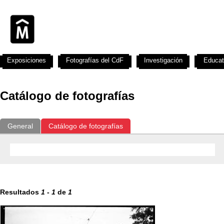
Exposiciones
Fotografías del CdF
Investigación
Educat
Catálogo de fotografías
General
Catálogo de fotografías
Resultados
1
-
1
de
1