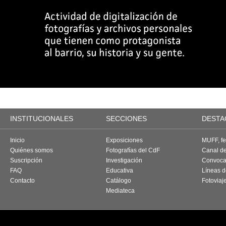
INSTITUCIONALES
SECCIONES
DESTA
Inicio
Exposiciones
MUFF, fes
Quiénes somos
Fotografías del CdF
Canal d
Suscripción
Investigación
Convoca
FAQ
Educativa
Líneas d
Contacto
Catálogo
Fotoviaj
Mediateca