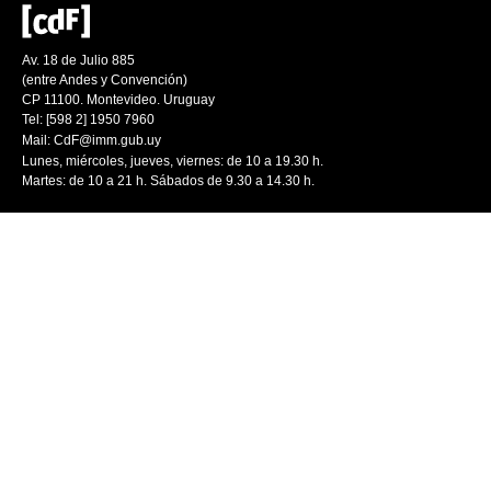
Av. 18 de Julio 885
(entre Andes y Convención)
CP 11100. Montevideo. Uruguay
Tel: [598 2] 1950 7960
Mail:
CdF@imm.gub.uy
Lunes, miércoles, jueves, viernes: de 10 a 19.30 h.
Martes: de 10 a 21 h. Sábados de 9.30 a 14.30 h.