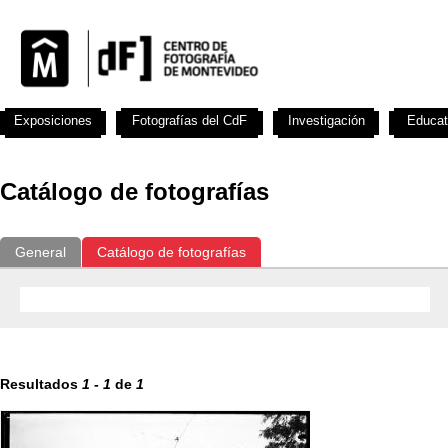
Exposiciones
Fotografías del CdF
Investigación
Educat
Catálogo de fotografías
General
Catálogo de fotografías
Resultados
1
-
1
de
1