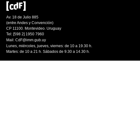
Av. 18 de Julio 885
(entre Andes y Convención)
CP 11100. Montevideo. Uruguay
Tel: [598 2] 1950 7960
Mail:
CdF@imm.gub.uy
Lunes, miércoles, jueves, viernes: de 10 a 19.30 h.
Martes: de 10 a 21 h. Sábados de 9.30 a 14.30 h.