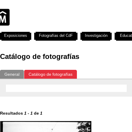
Exposiciones
Fotografías del CdF
Investigación
Educat
Catálogo de fotografías
General
Catálogo de fotografías
Resultados
1
-
1
de
1