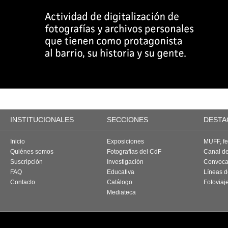
INSTITUCIONALES
SECCIONES
DESTA
Inicio
Exposiciones
MUFF, fes
Quiénes somos
Fotografías del CdF
Canal d
Suscripción
Investigación
Convoca
FAQ
Educativa
Líneas d
Contacto
Catálogo
Fotoviaj
Mediateca