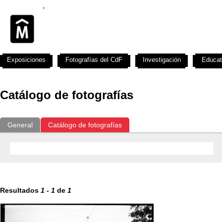
Exposiciones
Fotografías del CdF
Investigación
Educat
Catálogo de fotografías
General
Catálogo de fotografías
Resultados
1
-
1
de
1