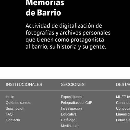
INSTITUCIONALES
SECCIONES
DESTA
Inicio
Exposiciones
MUFF, fes
Quiénes somos
Fotografías del CdF
Canal d
Suscripción
Investigación
Convoca
FAQ
Educativa
Líneas d
Contacto
Catálogo
Fotoviaj
Mediateca