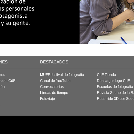
NES
DESTACADOS
nes
MUFF, festival de fotografía
CdF Tienda
as del CdF
Canal de YouTube
Descargar logo CdF
ión
Convocatorias
Escuelas de fotografía
Líneas de tiempo
Revista Sueño de la 
Fotoviaje
Recorrido 3D por Sed
a