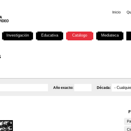
Inicio
Qu
Investigación
Educativa
Catálogo
Mediateca
s
Año exacto:
Década:
F
Pa
Ci