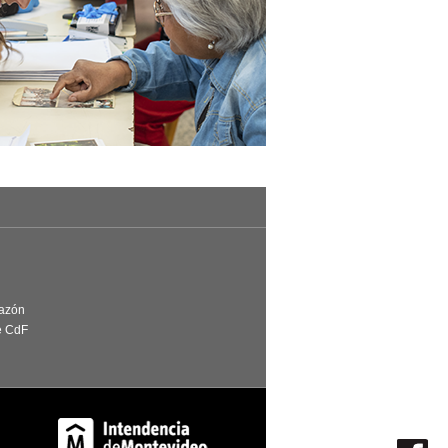
Razón
e CdF