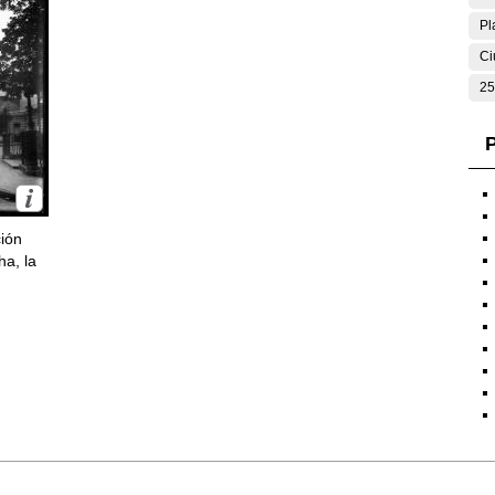
Pl
Ci
25
P
ción
ha, la