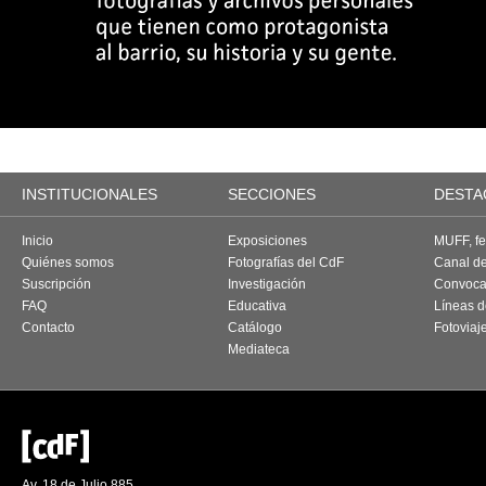
INSTITUCIONALES
SECCIONES
DESTA
Inicio
Exposiciones
MUFF, fes
Quiénes somos
Fotografías del CdF
Canal d
Suscripción
Investigación
Convoca
FAQ
Educativa
Líneas d
Contacto
Catálogo
Fotoviaj
Mediateca
Av. 18 de Julio 885