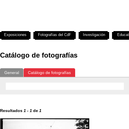
Exposiciones
Fotografías del CdF
Investigación
Educat
Catálogo de fotografías
General
Catálogo de fotografías
Resultados
1
-
1
de
1