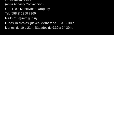
(entre Andes y Convención)
CP 11100. Montevideo. Uruguay
Tel: [598 2] 1950 7960
Mail:
CdF@imm.gub.uy
Lunes, miércoles, jueves, viernes: de 10 a 19.30 h.
Martes: de 10 a 21 h. Sábados de 9.30 a 14.30 h.