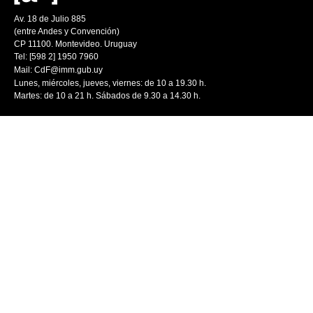
Av. 18 de Julio 885
(entre Andes y Convención)
CP 11100. Montevideo. Uruguay
Tel: [598 2] 1950 7960
Mail:
CdF@imm.gub.uy
Lunes, miércoles, jueves, viernes: de 10 a 19.30 h.
Martes: de 10 a 21 h. Sábados de 9.30 a 14.30 h.