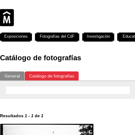
Exposiciones
Fotografías del CdF
Investigación
Educat
Catálogo de fotografías
General
Catálogo de fotografías
Resultados
1
-
1
de
1