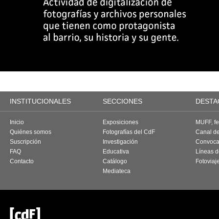
INSTITUCIONALES
SECCIONES
DESTA
Inicio
Exposiciones
MUFF, fes
Quiénes somos
Fotografías del CdF
Canal d
Suscripción
Investigación
Convoca
FAQ
Educativa
Líneas d
Contacto
Catálogo
Fotoviaj
Mediateca