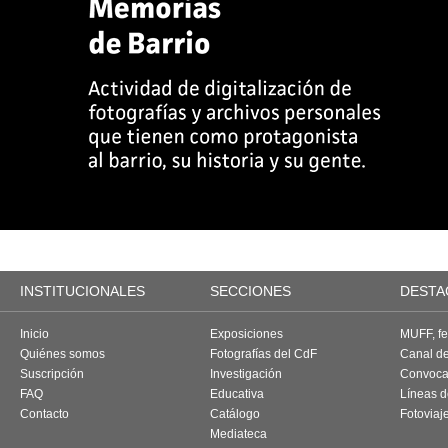
INSTITUCIONALES
SECCIONES
DESTA
Inicio
Exposiciones
MUFF, fes
Quiénes somos
Fotografías del CdF
Canal d
Suscripción
Investigación
Convoca
FAQ
Educativa
Líneas d
Contacto
Catálogo
Fotoviaj
Mediateca