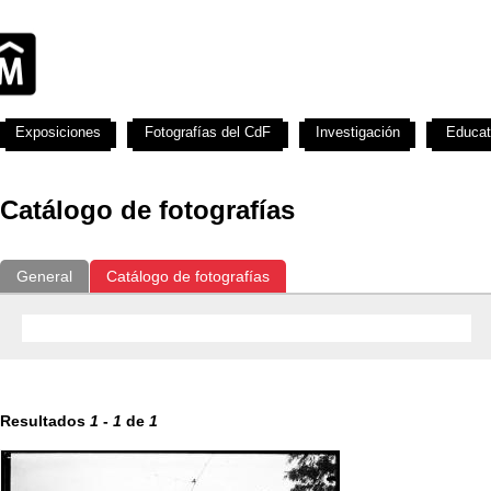
Exposiciones
Fotografías del CdF
Investigación
Educat
Catálogo de fotografías
General
Catálogo de fotografías
Resultados
1
-
1
de
1