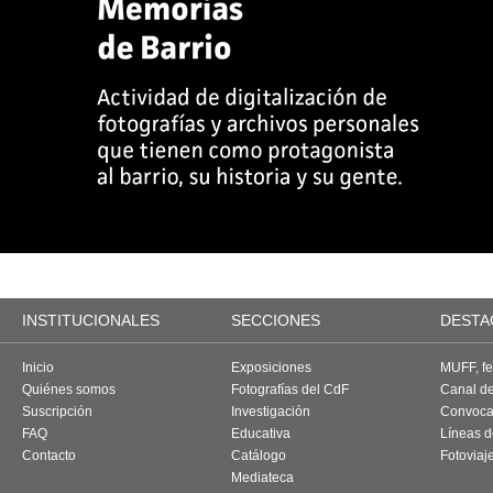
INSTITUCIONALES
SECCIONES
DESTA
Inicio
Exposiciones
MUFF, fes
Quiénes somos
Fotografías del CdF
Canal d
Suscripción
Investigación
Convoca
FAQ
Educativa
Líneas d
Contacto
Catálogo
Fotoviaj
Mediateca