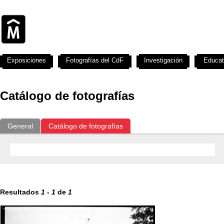
Exposiciones
Fotografías del CdF
Investigación
Educat
Catálogo de fotografías
General
Catálogo de fotografías
Resultados
1
-
1
de
1