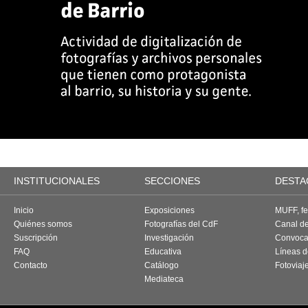
INSTITUCIONALES
SECCIONES
DESTA
Inicio
Exposiciones
MUFF, fes
Quiénes somos
Fotografías del CdF
Canal d
Suscripción
Investigación
Convoca
FAQ
Educativa
Líneas d
Contacto
Catálogo
Fotoviaj
Mediateca