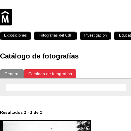
Exposiciones
Fotografías del CdF
Investigación
Educat
Catálogo de fotografías
General
Catálogo de fotografías
Resultados
1
-
1
de
1