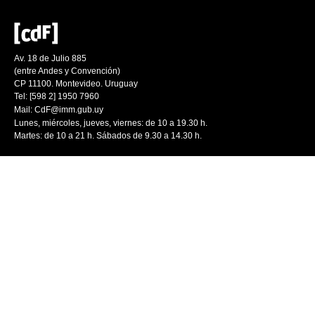
Av. 18 de Julio 885
(entre Andes y Convención)
CP 11100. Montevideo. Uruguay
Tel: [598 2] 1950 7960
Mail:
CdF@imm.gub.uy
Lunes, miércoles, jueves, viernes: de 10 a 19.30 h.
Martes: de 10 a 21 h. Sábados de 9.30 a 14.30 h.