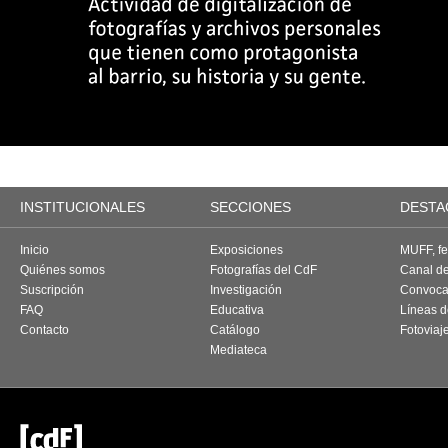
INSTITUCIONALES
SECCIONES
DESTA
Inicio
Exposiciones
MUFF, fes
Quiénes somos
Fotografías del CdF
Canal d
Suscripción
Investigación
Convoca
FAQ
Educativa
Líneas d
Contacto
Catálogo
Fotoviaj
Mediateca