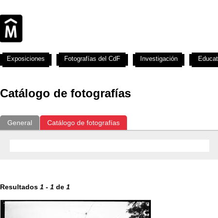
Exposiciones
Fotografías del CdF
Investigación
Educat
Catálogo de fotografías
General
Catálogo de fotografías
Resultados
1
-
1
de
1