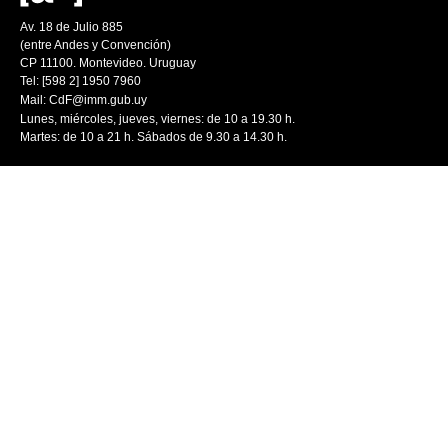
Av. 18 de Julio 885
(entre Andes y Convención)
CP 11100. Montevideo. Uruguay
Tel: [598 2] 1950 7960
Mail:
CdF@imm.gub.uy
Lunes, miércoles, jueves, viernes: de 10 a 19.30 h.
Martes: de 10 a 21 h. Sábados de 9.30 a 14.30 h.