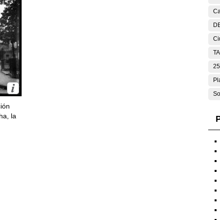
Ca
DE
Ci
T
25
Pl
So
ción
ha, la
P