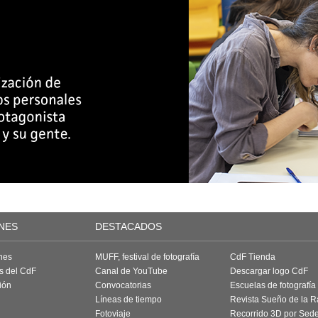
NES
DESTACADOS
nes
MUFF, festival de fotografía
CdF Tienda
as del CdF
Canal de YouTube
Descargar logo CdF
ión
Convocatorias
Escuelas de fotografía
Líneas de tiempo
Revista Sueño de la 
Fotoviaje
Recorrido 3D por Sed