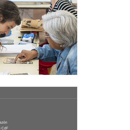
Razón
e CdF