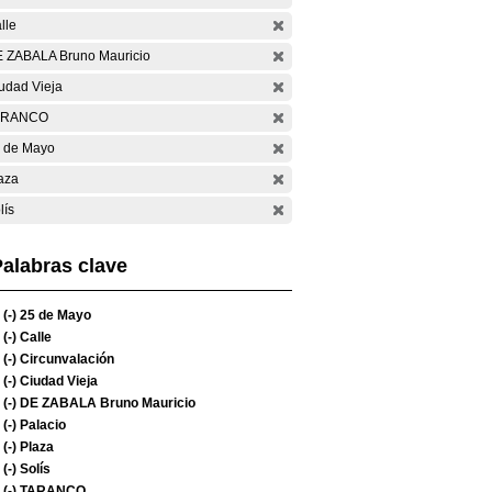
lle
 ZABALA Bruno Mauricio
udad Vieja
ARANCO
 de Mayo
aza
lís
alabras clave
(-)
25 de Mayo
(-)
Calle
(-)
Circunvalación
(-)
Ciudad Vieja
(-)
DE ZABALA Bruno Mauricio
(-)
Palacio
(-)
Plaza
(-)
Solís
(-)
TARANCO