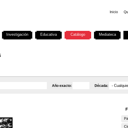
Inicio
Qu
Investigación
Educativa
Catálogo
Mediateca
s
Año exacto:
Década:
F
Pa
Ci