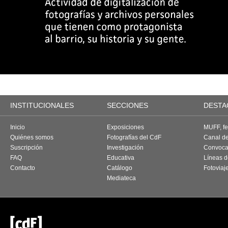
INSTITUCIONALES
SECCIONES
DESTA
Inicio
Exposiciones
MUFF, fes
Quiénes somos
Fotografías del CdF
Canal d
Suscripción
Investigación
Convoca
FAQ
Educativa
Líneas d
Contacto
Catálogo
Fotoviaj
Mediateca