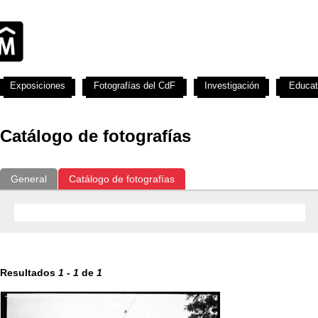
Exposiciones
Fotografías del CdF
Investigación
Educat
Catálogo de fotografías
General
Catálogo de fotografías
Resultados
1
-
1
de
1