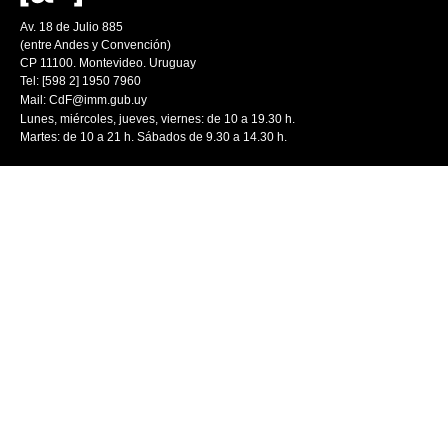
Av. 18 de Julio 885
(entre Andes y Convención)
CP 11100. Montevideo. Uruguay
Tel: [598 2] 1950 7960
Mail:
CdF@imm.gub.uy
Lunes, miércoles, jueves, viernes: de 10 a 19.30 h.
Martes: de 10 a 21 h. Sábados de 9.30 a 14.30 h.