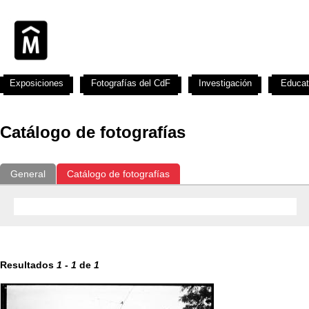
Exposiciones
Fotografías del CdF
Investigación
Educat
Catálogo de fotografías
General
Catálogo de fotografías
Resultados
1
-
1
de
1