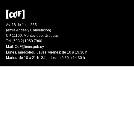
Av. 18 de Julio 885
(entre Andes y Convención)
CP 11100. Montevideo. Uruguay
Tel: [598 2] 1950 7960
Mail:
CdF@imm.gub.uy
Lunes, miércoles, jueves, viernes: de 10 a 19.30 h.
Martes: de 10 a 21 h. Sábados de 9.30 a 14.30 h.