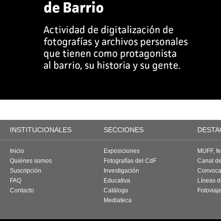
INSTITUCIONALES
SECCIONES
DESTA
Inicio
Exposiciones
MUFF, fes
Quiénes somos
Fotografías del CdF
Canal d
Suscripción
Investigación
Convoca
FAQ
Educativa
Líneas d
Contacto
Catálogo
Fotoviaj
Mediateca