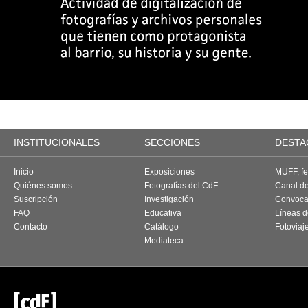
INSTITUCIONALES
SECCIONES
DESTA
Inicio
Exposiciones
MUFF, fes
Quiénes somos
Fotografías del CdF
Canal d
Suscripción
Investigación
Convoca
FAQ
Educativa
Líneas d
Contacto
Catálogo
Fotoviaj
Mediateca