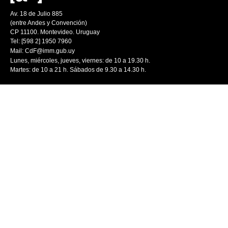
Av. 18 de Julio 885
(entre Andes y Convención)
CP 11100. Montevideo. Uruguay
Tel: [598 2] 1950 7960
Mail:
CdF@imm.gub.uy
Lunes, miércoles, jueves, viernes: de 10 a 19.30 h.
Martes: de 10 a 21 h. Sábados de 9.30 a 14.30 h.