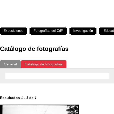
Exposiciones
Fotografías del CdF
Investigación
Educat
Catálogo de fotografías
General
Catálogo de fotografías
Resultados
1
-
1
de
1