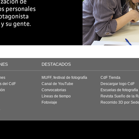
NES
DESTACADOS
nes
MUFF, festival de fotografía
CdF Tienda
as del CdF
Canal de YouTube
Descargar logo CdF
ión
Convocatorias
Escuelas de fotografía
Líneas de tiempo
Revista Sueño de la 
Fotoviaje
Recorrido 3D por Sed
a