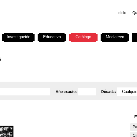
Inicio
Qu
Investigación
Educativa
Catálogo
Mediateca
s
Año exacto:
Década:
F
Pa
Ci