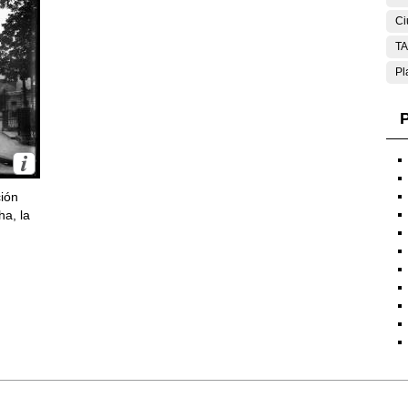
Ci
T
Pl
P
ción
ha, la