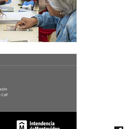
Razón
e CdF