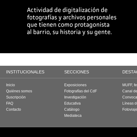
INSTITUCIONALES
SECCIONES
DESTA
Inicio
Exposiciones
MUFF, fes
Quiénes somos
Fotografías del CdF
Canal d
Suscripción
Investigación
Convoca
FAQ
Educativa
Líneas d
Contacto
Catálogo
Fotoviaj
Mediateca