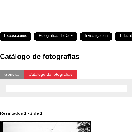
Exposiciones
Fotografías del CdF
Investigación
Educat
Catálogo de fotografías
General
Catálogo de fotografías
Resultados
1
-
1
de
1