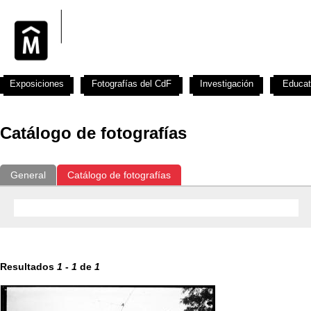
Exposiciones
Fotografías del CdF
Investigación
Educat
Catálogo de fotografías
General
Catálogo de fotografías
Resultados
1
-
1
de
1