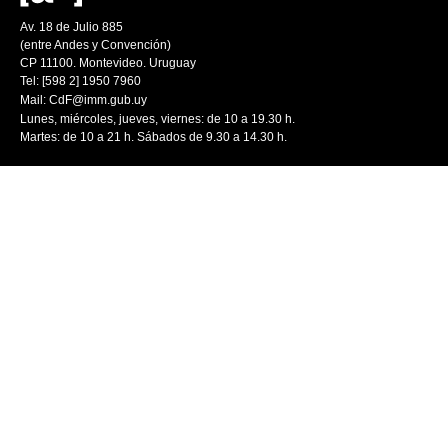
Av. 18 de Julio 885
(entre Andes y Convención)
CP 11100. Montevideo. Uruguay
Tel: [598 2] 1950 7960
Mail:
CdF@imm.gub.uy
Lunes, miércoles, jueves, viernes: de 10 a 19.30 h.
Martes: de 10 a 21 h. Sábados de 9.30 a 14.30 h.