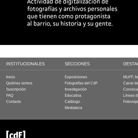
INSTITUCIONALES
SECCIONES
DESTA
Inicio
Exposiciones
MUFF, fes
Quiénes somos
Fotografías del CdF
Canal d
Suscripción
Investigación
Convoca
FAQ
Educativa
Líneas d
Contacto
Catálogo
Fotoviaj
Mediateca