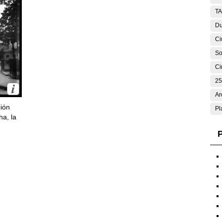
T
Du
Ci
So
Ci
25
Ar
ción
Pl
ha, la
P