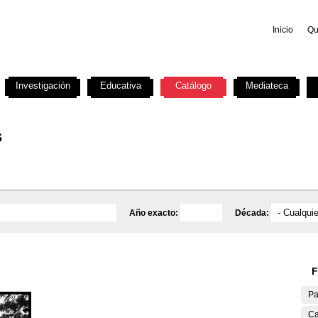
Inicio
Qu
Investigación
Educativa
Catálogo
Mediateca
s
Año exacto:
Década:
F
Pa
Ca