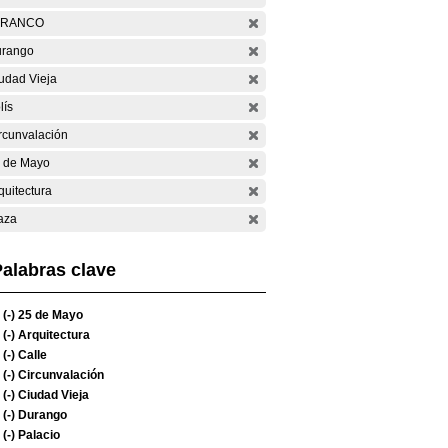
ARANCO
rango
udad Vieja
lís
rcunvalación
 de Mayo
quitectura
aza
alabras clave
(-)
25 de Mayo
(-)
Arquitectura
(-)
Calle
(-)
Circunvalación
(-)
Ciudad Vieja
(-)
Durango
(-)
Palacio