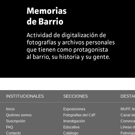
INSTITUCIONALES
SECCIONES
DESTA
Inicio
Exposiciones
MUFF, fes
Quiénes somos
Fotografías del CdF
Canal d
Suscripción
Investigación
Convoca
FAQ
Educativa
Líneas d
Contacto
Catálogo
Fotoviaj