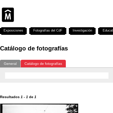
Exposiciones
Fotografías del CdF
Investigación
Educat
Catálogo de fotografías
General
Catálogo de fotografías
Resultados
1
-
1
de
1