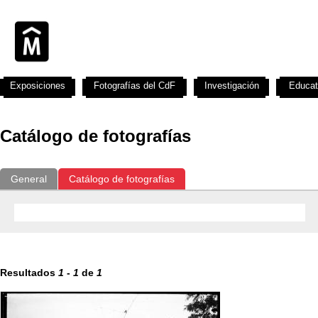
Exposiciones
Fotografías del CdF
Investigación
Educat
Catálogo de fotografías
General
Catálogo de fotografías
Resultados
1
-
1
de
1