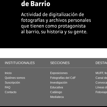
INSTITUCIONALES
SECCIONES
DESTA
Inicio
Exposiciones
MUFF, fes
Quiénes somos
Fotografías del CdF
Canal d
Suscripción
Investigación
Convoca
FAQ
Educativa
Líneas d
Contacto
Catálogo
Fotoviaj
Mediateca