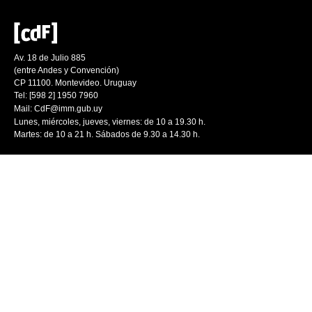
Av. 18 de Julio 885
(entre Andes y Convención)
CP 11100. Montevideo. Uruguay
Tel: [598 2] 1950 7960
Mail:
CdF@imm.gub.uy
Lunes, miércoles, jueves, viernes: de 10 a 19.30 h.
Martes: de 10 a 21 h. Sábados de 9.30 a 14.30 h.