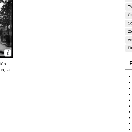
T
Ci
So
25
Ar
Pl
P
ción
ha, la