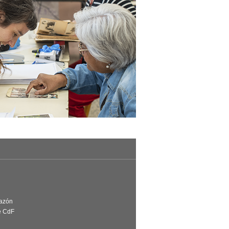
Razón
e CdF