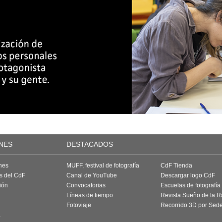
NES
DESTACADOS
nes
MUFF, festival de fotografía
CdF Tienda
as del CdF
Canal de YouTube
Descargar logo CdF
ión
Convocatorias
Escuelas de fotografía
Líneas de tiempo
Revista Sueño de la 
Fotoviaje
Recorrido 3D por Sed
a