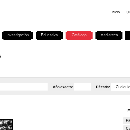
Inicio
Qu
Investigación
Educativa
Catálogo
Mediateca
s
Año exacto:
Década:
F
Pa
Ca