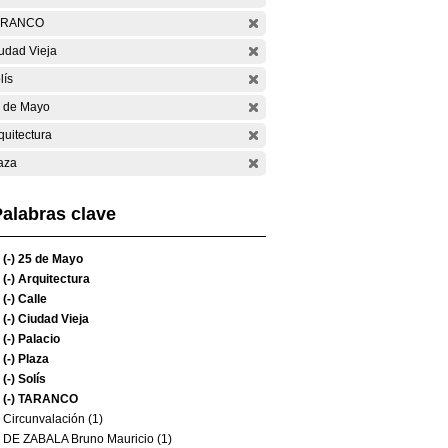
ARANCO
udad Vieja
lís
 de Mayo
quitectura
aza
alabras clave
(-)
25 de Mayo
(-)
Arquitectura
(-)
Calle
(-)
Ciudad Vieja
(-)
Palacio
(-)
Plaza
(-)
Solís
(-)
TARANCO
Circunvalación (1)
DE ZABALA Bruno Mauricio (1)