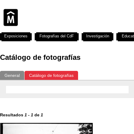
Exposiciones
Fotografías del CdF
Investigación
Educat
Catálogo de fotografías
General
Catálogo de fotografías
Resultados
1
-
1
de
1