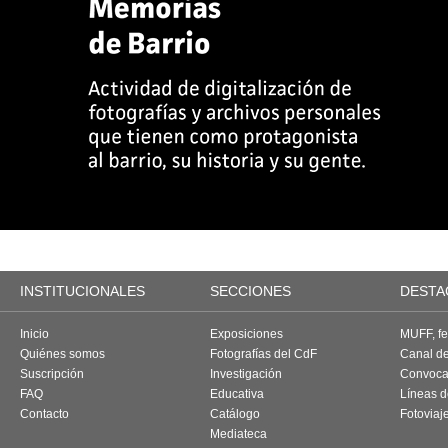
INSTITUCIONALES
SECCIONES
DESTA
Inicio
Exposiciones
MUFF, fes
Quiénes somos
Fotografías del CdF
Canal d
Suscripción
Investigación
Convoca
FAQ
Educativa
Líneas d
Contacto
Catálogo
Fotoviaj
Mediateca