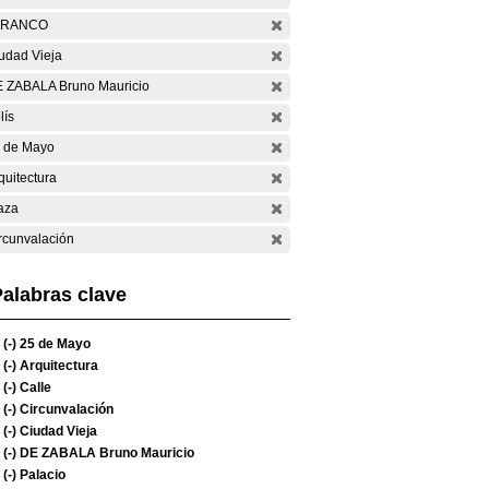
ARANCO
udad Vieja
 ZABALA Bruno Mauricio
lís
 de Mayo
quitectura
aza
rcunvalación
alabras clave
(-)
25 de Mayo
(-)
Arquitectura
(-)
Calle
(-)
Circunvalación
(-)
Ciudad Vieja
(-)
DE ZABALA Bruno Mauricio
(-)
Palacio