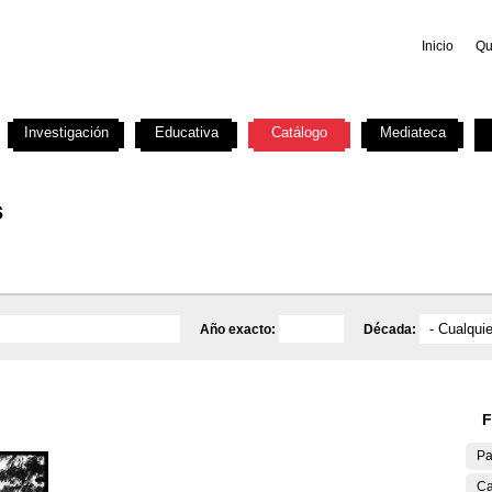
Inicio
Qu
Investigación
Educativa
Catálogo
Mediateca
s
Año exacto:
Década:
F
Pa
Ca