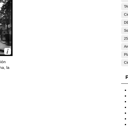
T
Ci
DE
So
25
Ar
Pl
ción
Ci
ha, la
P