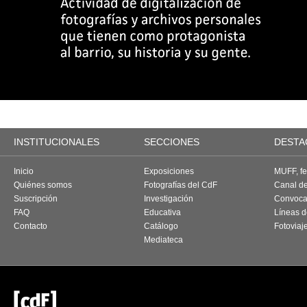
INSTITUCIONALES
SECCIONES
DESTA
Inicio
Exposiciones
MUFF, fes
Quiénes somos
Fotografías del CdF
Canal d
Suscripción
Investigación
Convoca
FAQ
Educativa
Líneas d
Contacto
Catálogo
Fotoviaj
Mediateca