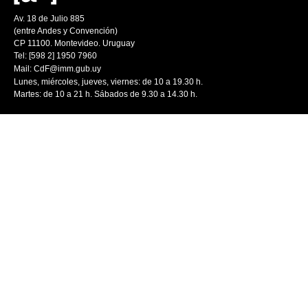
Av. 18 de Julio 885
(entre Andes y Convención)
CP 11100. Montevideo. Uruguay
Tel: [598 2] 1950 7960
Mail:
CdF@imm.gub.uy
Lunes, miércoles, jueves, viernes: de 10 a 19.30 h.
Martes: de 10 a 21 h. Sábados de 9.30 a 14.30 h.