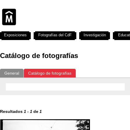
Exposiciones
Fotografías del CdF
Investigación
Educat
Catálogo de fotografías
General
Catálogo de fotografías
Resultados
1
-
1
de
1