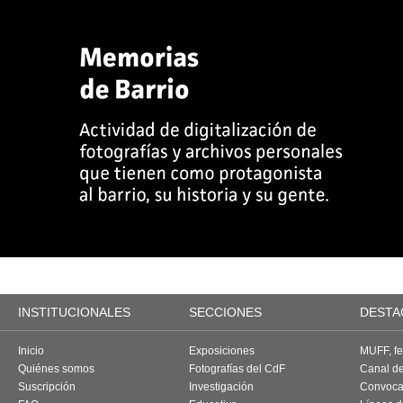
INSTITUCIONALES
SECCIONES
DESTA
Inicio
Exposiciones
MUFF, fes
Quiénes somos
Fotografías del CdF
Canal d
Suscripción
Investigación
Convoca