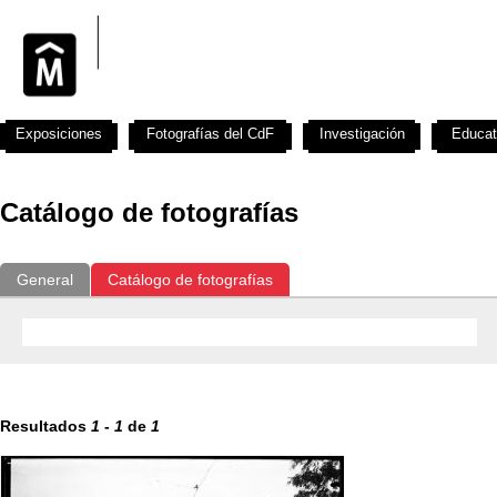
Exposiciones
Fotografías del CdF
Investigación
Educat
Catálogo de fotografías
General
Catálogo de fotografías
Resultados
1
-
1
de
1