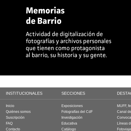
INSTITUCIONALES
SECCIONES
DESTA
Inicio
Exposiciones
MUFF, fes
Quiénes somos
Fotografías del CdF
Canal d
Suscripción
Investigación
Convoca
FAQ
Educativa
Líneas d
Contacto
Catálogo
Fotoviaj