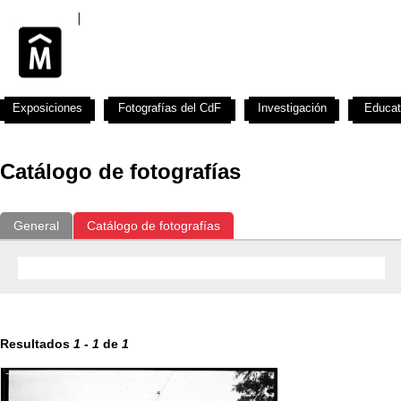
Exposiciones
Fotografías del CdF
Investigación
Educat
Catálogo de fotografías
General
Catálogo de fotografías
Resultados
1
-
1
de
1