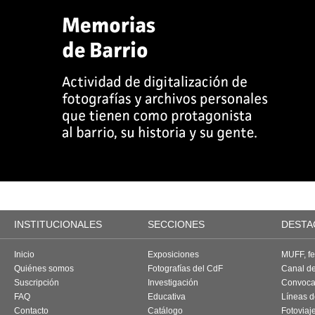
INSTITUCIONALES
SECCIONES
DESTA
Inicio
Exposiciones
MUFF, fes
Quiénes somos
Fotografías del CdF
Canal d
Suscripción
Investigación
Convoca
FAQ
Educativa
Líneas d
Contacto
Catálogo
Fotoviaj