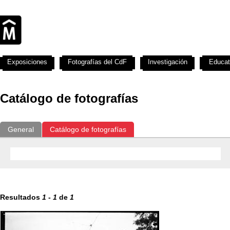
Exposiciones
Fotografías del CdF
Investigación
Educat
Catálogo de fotografías
General
Catálogo de fotografías
Resultados
1
-
1
de
1