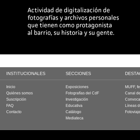
INSTITUCIONALES
SECCIONES
DESTA
Inicio
Exposiciones
MUFF, fes
Quiénes somos
Fotografías del CdF
Canal d
Suscripción
Investigación
Convoca
FAQ
Educativa
Líneas d
Contacto
Catálogo
Fotoviaj
Mediateca