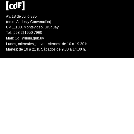
Av. 18 de Julio 885
(entre Andes y Convención)
CP 11100. Montevideo. Uruguay
Tel: [598 2] 1950 7960
Mail:
CdF@imm.gub.uy
Lunes, miércoles, jueves, viernes: de 10 a 19.30 h.
Martes: de 10 a 21 h. Sábados de 9.30 a 14.30 h.