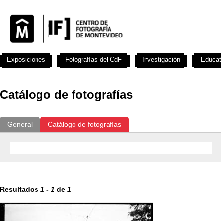
Exposiciones
Fotografías del CdF
Investigación
Educat
Catálogo de fotografías
General
Catálogo de fotografías
Resultados
1
-
1
de
1