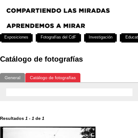
Exposiciones
Fotografías del CdF
Investigación
Educat
Catálogo de fotografías
General
Catálogo de fotografías
Resultados
1
-
1
de
1