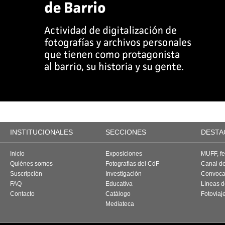
INSTITUCIONALES
SECCIONES
DESTA
Inicio
Exposiciones
MUFF, fes
Quiénes somos
Fotografías del CdF
Canal d
Suscripción
Investigación
Convoca
FAQ
Educativa
Líneas d
Contacto
Catálogo
Fotoviaj
Mediateca