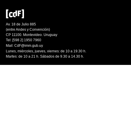
Av. 18 de Julio 885
(entre Andes y Convención)
CP 11100. Montevideo. Uruguay
Tel: [598 2] 1950 7960
Mail:
CdF@imm.gub.uy
Lunes, miércoles, jueves, viernes: de 10 a 19.30 h.
Martes: de 10 a 21 h. Sábados de 9.30 a 14.30 h.