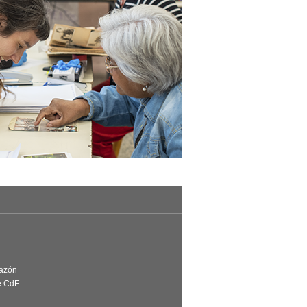
Razón
e CdF