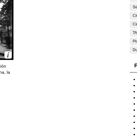
So
Ci
Ci
T
Pl
Du
P
ción
ha, la