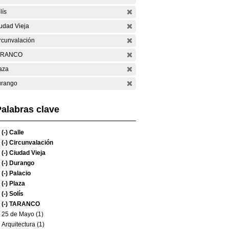
lís
udad Vieja
rcunvalación
ARANCO
aza
rango
alabras clave
(-)
Calle
(-)
Circunvalación
(-)
Ciudad Vieja
(-)
Durango
(-)
Palacio
(-)
Plaza
(-)
Solís
(-)
TARANCO
25 de Mayo (1)
Arquitectura (1)