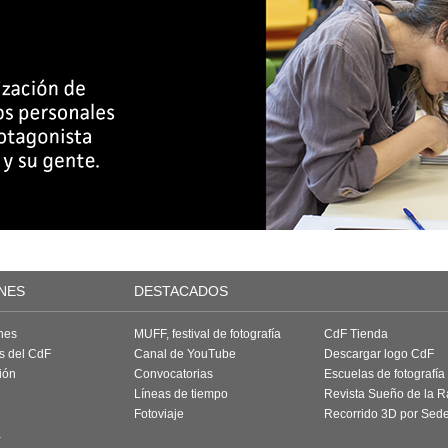
NES
DESTACADOS
nes
MUFF, festival de fotografía
CdF Tienda
as del CdF
Canal de YouTube
Descargar logo CdF
ión
Convocatorias
Escuelas de fotografía
Líneas de tiempo
Revista Sueño de la 
Fotoviaje
Recorrido 3D por Sed
a