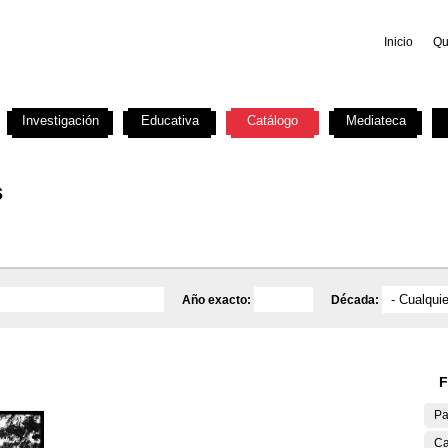
Inicio
Qu
Investigación
Educativa
Catálogo
Mediateca
s
Año exacto:
Década:
F
Pa
Ca