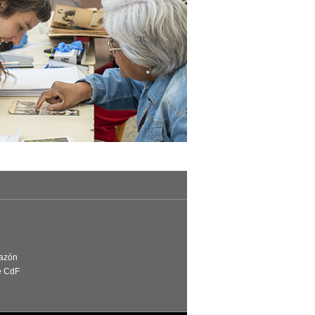
Razón
e CdF