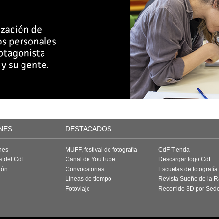
NES
DESTACADOS
nes
MUFF, festival de fotografía
CdF Tienda
as del CdF
Canal de YouTube
Descargar logo CdF
ión
Convocatorias
Escuelas de fotografía
Líneas de tiempo
Revista Sueño de la 
Fotoviaje
Recorrido 3D por Sed
a