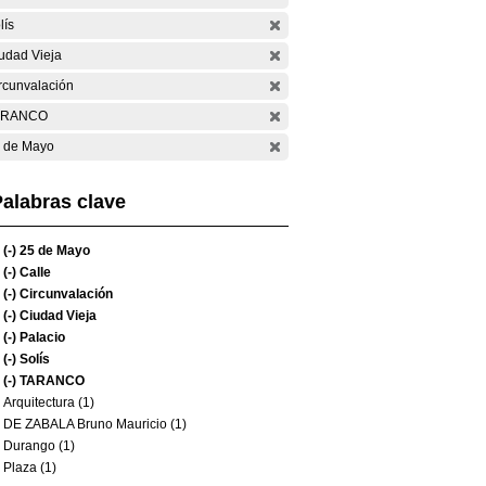
lís
udad Vieja
rcunvalación
ARANCO
 de Mayo
alabras clave
(-)
25 de Mayo
(-)
Calle
(-)
Circunvalación
(-)
Ciudad Vieja
(-)
Palacio
(-)
Solís
(-)
TARANCO
Arquitectura (1)
DE ZABALA Bruno Mauricio (1)
Durango (1)
Plaza (1)