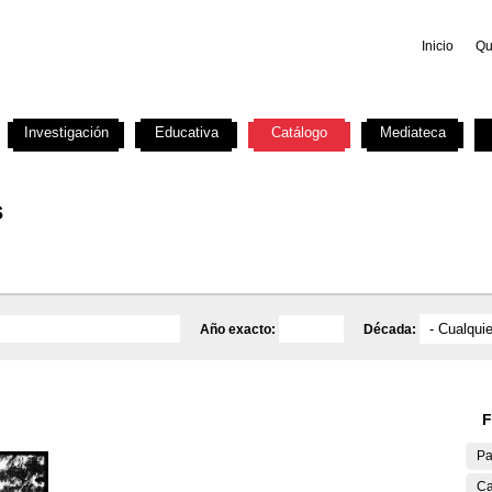
Inicio
Qu
Investigación
Educativa
Catálogo
Mediateca
s
Año exacto:
Década:
F
Pa
Ca