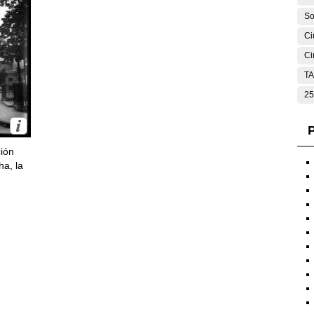
So
Ci
Ci
T
25
P
ción
ha, la