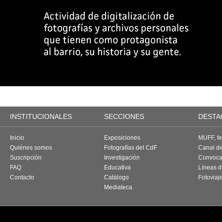
INSTITUCIONALES
SECCIONES
DESTA
Inicio
Exposiciones
MUFF, fes
Quiénes somos
Fotografías del CdF
Canal d
Suscripción
Investigación
Convoca
FAQ
Educativa
Líneas d
Contacto
Catálogo
Fotoviaj
Mediateca