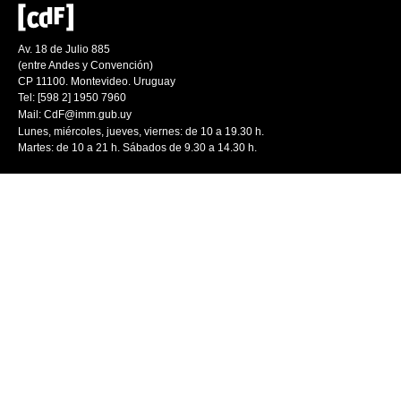
Av. 18 de Julio 885
(entre Andes y Convención)
CP 11100. Montevideo. Uruguay
Tel: [598 2] 1950 7960
Mail:
CdF@imm.gub.uy
Lunes, miércoles, jueves, viernes: de 10 a 19.30 h.
Martes: de 10 a 21 h. Sábados de 9.30 a 14.30 h.