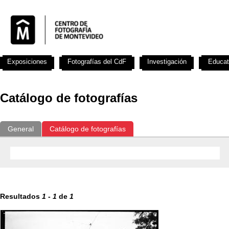
Exposiciones
Fotografías del CdF
Investigación
Educat
Catálogo de fotografías
General
Catálogo de fotografías
Resultados
1
-
1
de
1