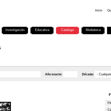
Inicio
Qu
Investigación
Educativa
Catálogo
Mediateca
s
Año exacto:
Década:
F
Pa
Ca