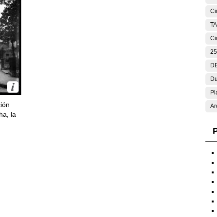
Ci
T
Ci
25
DE
Du
Pl
ción
Ar
ha, la
P