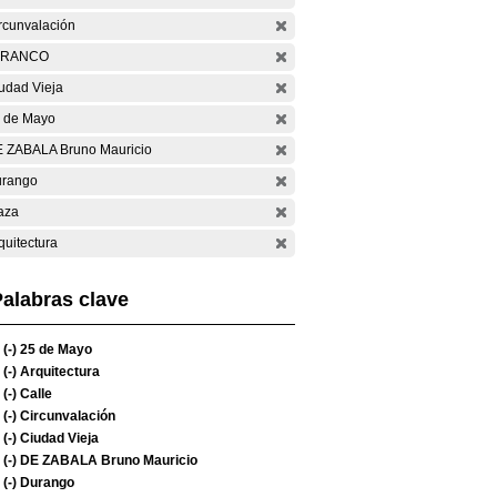
rcunvalación
ARANCO
udad Vieja
 de Mayo
 ZABALA Bruno Mauricio
rango
aza
quitectura
alabras clave
(-)
25 de Mayo
(-)
Arquitectura
(-)
Calle
(-)
Circunvalación
(-)
Ciudad Vieja
(-)
DE ZABALA Bruno Mauricio
(-)
Durango