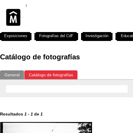
Exposiciones
Fotografías del CdF
Investigación
Educat
Catálogo de fotografías
General
Catálogo de fotografías
Resultados
1
-
1
de
1