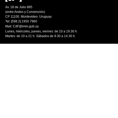
Av. 18 de Julio 885
(entre Andes y Convención)
CP 11100. Montevideo. Uruguay
Tel: [598 2] 1950 7960
Mail:
CdF@imm.gub.uy
Lunes, miércoles, jueves, viernes: de 10 a 19.30 h.
Martes: de 10 a 21 h. Sábados de 9.30 a 14.30 h.