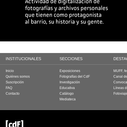
INSTITUCIONALES
SECCIONES
DESTA
Inicio
Exposiciones
MUFF, fes
Quiénes somos
Fotografías del CdF
Canal d
Suscripción
Investigación
Convoca
FAQ
Educativa
Líneas d
Contacto
Catálogo
Fotoviaj
Mediateca