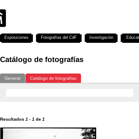
Exposiciones
Fotografías del CdF
Investigación
Educat
Catálogo de fotografías
General
Catálogo de fotografías
Resultados
1
-
1
de
1