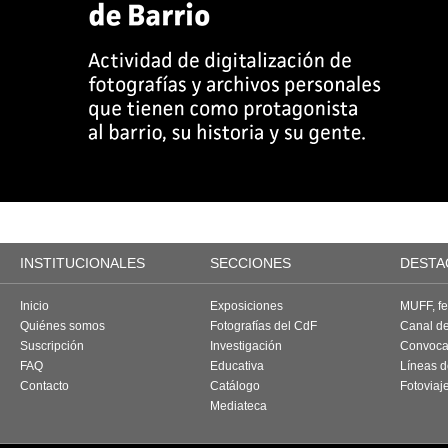
INSTITUCIONALES
SECCIONES
DESTA
Inicio
Exposiciones
MUFF, fes
Quiénes somos
Fotografías del CdF
Canal d
Suscripción
Investigación
Convoca
FAQ
Educativa
Líneas d
Contacto
Catálogo
Fotoviaj
Mediateca