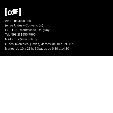
Av. 18 de Julio 885
(entre Andes y Convención)
CP 11100. Montevideo. Uruguay
Tel: [598 2] 1950 7960
Mail:
CdF@imm.gub.uy
Lunes, miércoles, jueves, viernes: de 10 a 19.30 h.
Martes: de 10 a 21 h. Sábados de 9.30 a 14.30 h.