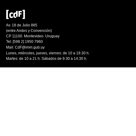
Av. 18 de Julio 885
(entre Andes y Convención)
CP 11100. Montevideo. Uruguay
Tel: [598 2] 1950 7960
Mail:
CdF@imm.gub.uy
Lunes, miércoles, jueves, viernes: de 10 a 19.30 h.
Martes: de 10 a 21 h. Sábados de 9.30 a 14.30 h.