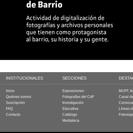
INSTITUCIONALES
SECCIONES
DESTA
Inicio
Exposiciones
MUFF, fes
Quiénes somos
Fotografías del CdF
Canal d
Suscripción
Investigación
Convoca
FAQ
Educativa
Líneas d
Contacto
Catálogo
Fotoviaj
Mediateca