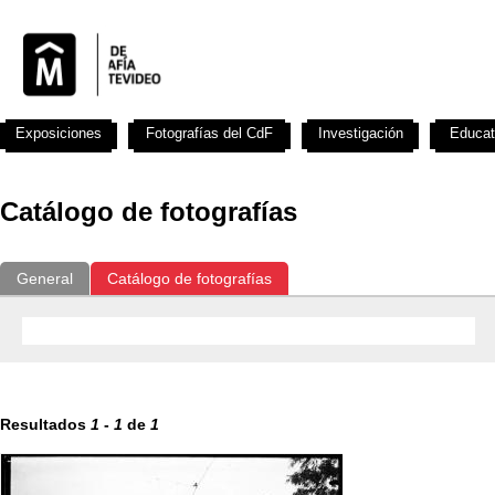
Exposiciones
Fotografías del CdF
Investigación
Educat
Catálogo de fotografías
General
Catálogo de fotografías
Resultados
1
-
1
de
1