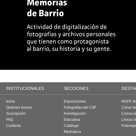
INSTITUCIONALES
SECCIONES
DESTA
Inicio
Exposiciones
MUFF, fes
Quiénes somos
Fotografías del CdF
Canal d
Suscripción
Investigación
Convoca
FAQ
Educativa
Líneas d
Contacto
Catálogo
Fotoviaj
Mediateca