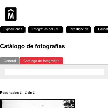
Exposiciones
Fotografías del CdF
Investigación
Educat
Catálogo de fotografías
General
Catálogo de fotografías
Resultados
1
-
1
de
1