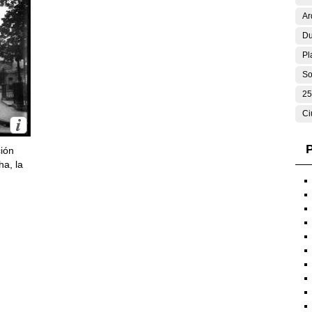
Ar
Du
Pl
So
25
Ci
P
ción
ha, la