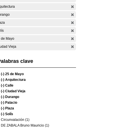
quitectura
rango
aza
lís
 de Mayo
udad Vieja
alabras clave
(-)
25 de Mayo
(-)
Arquitectura
(-)
Calle
(-)
Ciudad Vieja
(-)
Durango
(-)
Palacio
(-)
Plaza
(-)
Solís
Circunvalación (1)
DE ZABALA Bruno Mauricio (1)