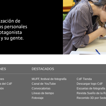
NES
DESTACADOS
nes
MUFF, festival de fotografía
CdF Tienda
as del CdF
Canal de YouTube
Descargar logo CdF
ión
Convocatorias
Escuelas de fotografía
Líneas de tiempo
Revista Sueño de la 
Fotoviaje
Recorrido 3D por Sed
a