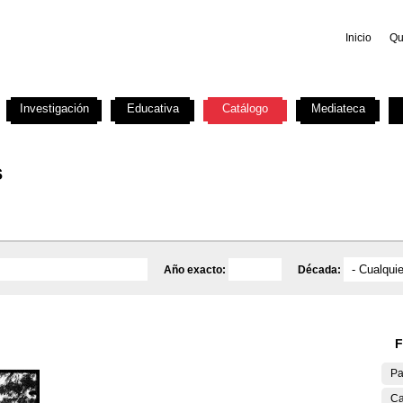
Inicio
Qu
Investigación
Educativa
Catálogo
Mediateca
s
Año exacto:
Década:
F
Pa
Ca