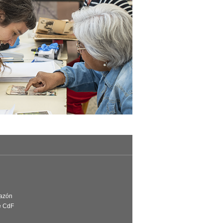
Razón
e CdF