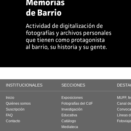
INSTITUCIONALES
SECCIONES
DESTA
Inicio
Exposiciones
MUFF, fes
Quiénes somos
Fotografías del CdF
Canal d
Suscripción
Investigación
Convoca
FAQ
Educativa
Líneas d
Contacto
Catálogo
Fotoviaj
Mediateca