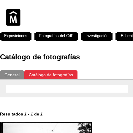
Exposiciones
Fotografías del CdF
Investigación
Educat
Catálogo de fotografías
General
Catálogo de fotografías
Resultados
1
-
1
de
1