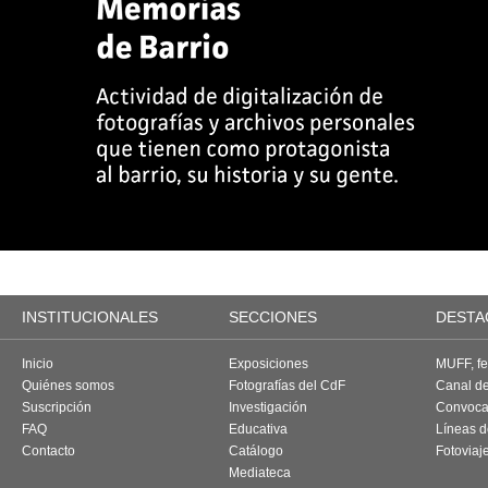
INSTITUCIONALES
SECCIONES
DESTA
Inicio
Exposiciones
MUFF, fes
Quiénes somos
Fotografías del CdF
Canal d
Suscripción
Investigación
Convoca
FAQ
Educativa
Líneas d
Contacto
Catálogo
Fotoviaj
Mediateca