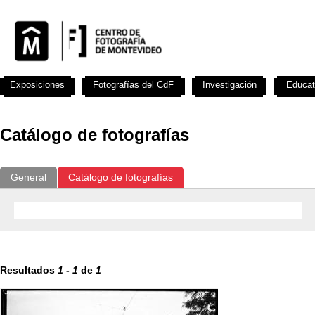
Exposiciones
Fotografías del CdF
Investigación
Educat
Catálogo de fotografías
General
Catálogo de fotografías
Resultados
1
-
1
de
1