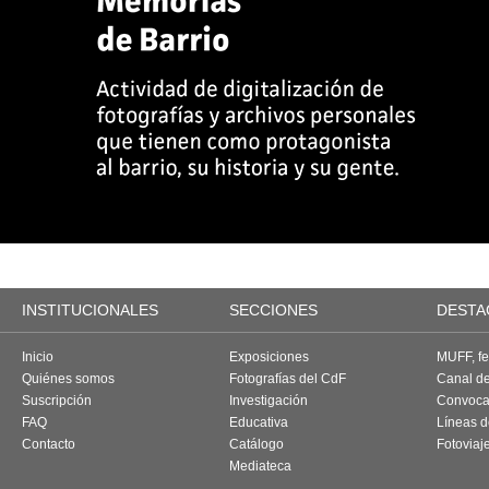
INSTITUCIONALES
SECCIONES
DESTA
Inicio
Exposiciones
MUFF, fes
Quiénes somos
Fotografías del CdF
Canal d
Suscripción
Investigación
Convoca
FAQ
Educativa
Líneas d
Contacto
Catálogo
Fotoviaj
Mediateca