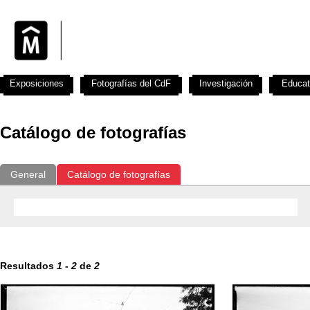
Exposiciones
Fotografías del CdF
Investigación
Educat
Catálogo de fotografías
General
Catálogo de fotografías
Resultados
1
-
2
de
2