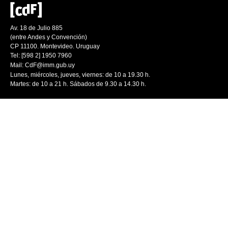
Av. 18 de Julio 885
(entre Andes y Convención)
CP 11100. Montevideo. Uruguay
Tel: [598 2] 1950 7960
Mail:
CdF@imm.gub.uy
Lunes, miércoles, jueves, viernes: de 10 a 19.30 h.
Martes: de 10 a 21 h. Sábados de 9.30 a 14.30 h.