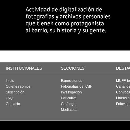
INSTITUCIONALES
SECCIONES
DESTA
Inicio
Exposiciones
MUFF, fes
Quiénes somos
Fotografías del CdF
Canal d
Suscripción
Investigación
Convoca
FAQ
Educativa
Líneas d
Contacto
Catálogo
Fotoviaj
Mediateca