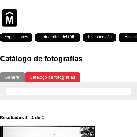
Exposiciones
Fotografías del CdF
Investigación
Educat
Catálogo de fotografías
General
Catálogo de fotografías
Resultados
1
-
1
de
1