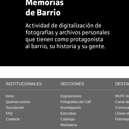
INSTITUCIONALES
SECCIONES
DESTA
Inicio
Exposiciones
MUFF, fes
Quiénes somos
Fotografías del CdF
Canal d
Suscripción
Investigación
Convoca
FAQ
Educativa
Líneas d
Contacto
Catálogo
Fotoviaj
Mediateca