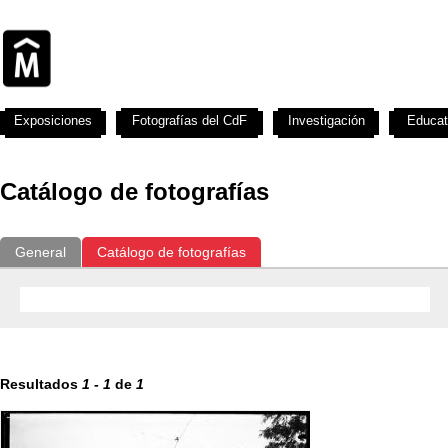
Exposiciones
Fotografías del CdF
Investigación
Educat
Catálogo de fotografías
General
Catálogo de fotografías
Resultados
1
-
1
de
1