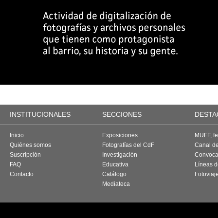
INSTITUCIONALES
SECCIONES
DESTA
Inicio
Exposiciones
MUFF, fes
Quiénes somos
Fotografías del CdF
Canal d
Suscripción
Investigación
Convoca
FAQ
Educativa
Líneas d
Contacto
Catálogo
Fotoviaj
Mediateca