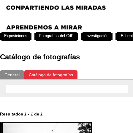
Exposiciones
Fotografías del CdF
Investigación
Educat
Catálogo de fotografías
General
Catálogo de fotografías
Resultados
1
-
1
de
1