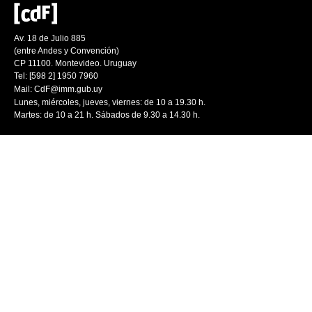
Av. 18 de Julio 885
(entre Andes y Convención)
CP 11100. Montevideo. Uruguay
Tel: [598 2] 1950 7960
Mail:
CdF@imm.gub.uy
Lunes, miércoles, jueves, viernes: de 10 a 19.30 h.
Martes: de 10 a 21 h. Sábados de 9.30 a 14.30 h.