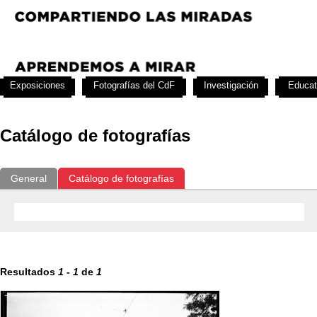
Exposiciones
Fotografías del CdF
Investigación
Educat
Catálogo de fotografías
General
Catálogo de fotografías
Resultados
1
-
1
de
1