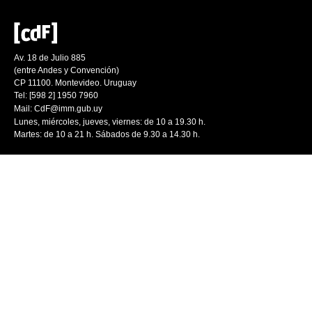
Av. 18 de Julio 885
(entre Andes y Convención)
CP 11100. Montevideo. Uruguay
Tel: [598 2] 1950 7960
Mail:
CdF@imm.gub.uy
Lunes, miércoles, jueves, viernes: de 10 a 19.30 h.
Martes: de 10 a 21 h. Sábados de 9.30 a 14.30 h.