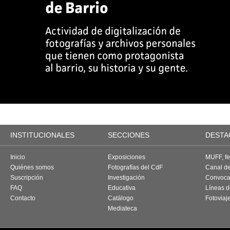
INSTITUCIONALES
SECCIONES
DESTA
Inicio
Exposiciones
MUFF, fes
Quiénes somos
Fotografías del CdF
Canal d
Suscripción
Investigación
Convoca
FAQ
Educativa
Líneas d
Contacto
Catálogo
Fotoviaj
Mediateca